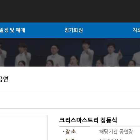
일정 및 예매
정기회원
자
공연
크리스마스트리 점등식
해당기관 공연장
· 장 소