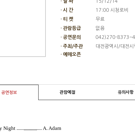
15/12/14
· 날 짜
17:00 시청로비
· 시 간
무료
· 티 켓
없음
· 관람등급
042)270-8373~
· 공연문의
대전광역시/대전시
· 주최/주관
· 예매오픈
관람예절
유의사항
공연정보
Night ......,,,,,,,,,,,.... A. Adam