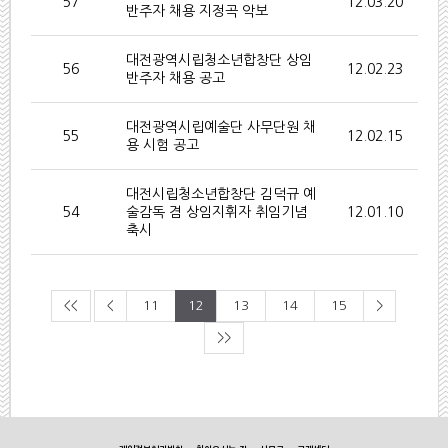
57
12.03.20
반주자 채용 지정곡 악보
대전광역시립청소년합창단 상임
56
12.02.23
반주자 채용 공고
대전광역시립예술단 사무단원 채
55
12.02.15
용 시험 공고
대전시립청소년합창단 김덕규 예
54
술감독 겸 상임지휘자 취임기념
12.01.10
축시
<<
<
11
12
13
14
15
>
>>