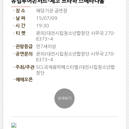
유럽투어콘서트-체코 프라하 스메타나홀
해당기관 공연장
· 장 소
15/07/09
· 날 짜
19:30
· 시 간
문의)대전시립청소년합창단 사무국 270-
· 티 켓
8373~4
만7세이상
· 관람등급
문의)대전시립청소년합창단 사무국 270-
· 공연문의
8373~4
SCL국제음악페스티벌/대전시립청소년합
· 주최/주관
창단
· 예매오픈