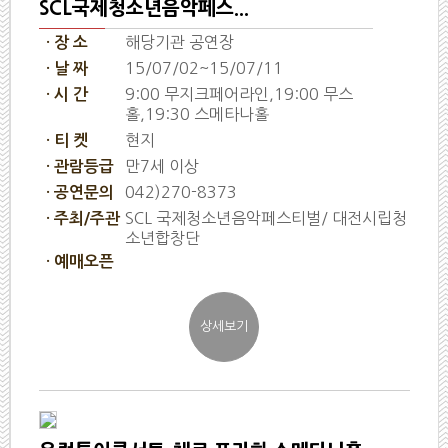
SCL국제청소년음악페스...
해당기관 공연장
· 장 소
15/07/02~15/07/11
· 날 짜
9:00 무지크페어라인,19:00 무스
· 시 간
홀,19:30 스메타나홀
현지
· 티 켓
만7세 이상
· 관람등급
042)270-8373
· 공연문의
SCL 국제청소년음악페스티벌/ 대전시립청
· 주최/주관
소년합창단
· 예매오픈