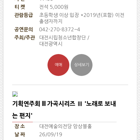
전석 5,000원
티 켓
초등학생 이상 입장 *2019년(포함) 이전
관람등급
출생자까지
042-270-8372~4
공연문의
대전시립청소년합창단 /
주최/주관
대전광역시
기획연주회 lll 가곡시리즈 Ⅲ '노래로 보내
는 편지'
대전예술의전당 앙상블홀
장 소
26/09/19
날 짜