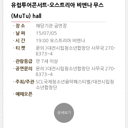
유럽투어콘서트-오스트리아 비엔나 무스
(MuTu) hall
해당기관 공연장
· 장 소
15/07/05
· 날 짜
19:00 오스트리아 비엔나
· 시 간
문의 )대전시립청소년합창단 사무국 270-
· 티 켓
8373~4
만 7세 이상
· 관람등급
문의 )대전시립청소년합창단 사무국 270-
· 공연문의
8373~4
SCL국제청소년음악페스티벌/대전시립청
· 주최/주관
소년합창단
· 예매오픈