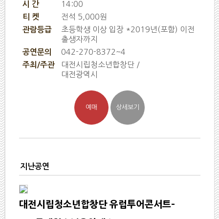
14:00
시 간
전석 5,000원
티 켓
초등학생 이상 입장 *2019년(포함) 이전
관람등급
출생자까지
042-270-8372~4
공연문의
대전시립청소년합창단 /
주최/주관
대전광역시
지난공연
대전시립청소년합창단 유럽투어콘서트-