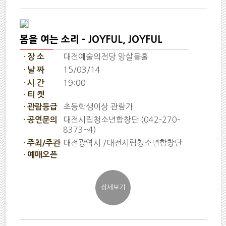
봄을 여는 소리 - JOYFUL, JOYFUL
대전예술의전당 앙살블홀
· 장 소
15/03/14
· 날 짜
19:00
· 시 간
· 티 켓
초등학생이상 관람가
· 관람등급
대전시립청소년합창단 (042-270-
· 공연문의
8373~4)
대전광역시 /대전시립청소년합창단
· 주최/주관
· 예매오픈