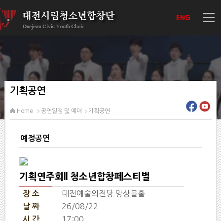
ENG
기획공연
Home
공연일정 및 예매
기획공연
예정공연
기획연주회ll 청소년합창페스티벌
대전예술의전당 앙상블홀
장 소
26/08/22
날 짜
17:00
시 간