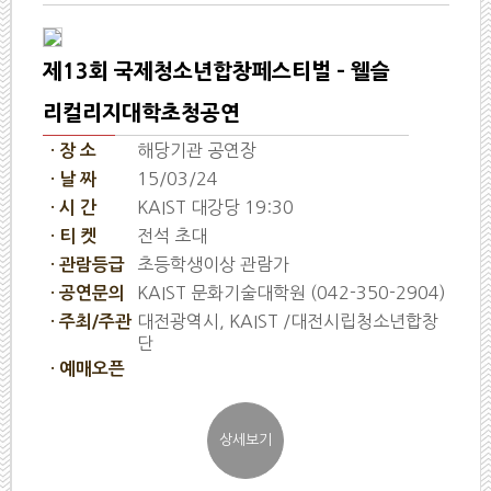
제13회 국제청소년합창페스티벌 - 웰슬
리컬리지대학초청공연
해당기관 공연장
· 장 소
15/03/24
· 날 짜
KAIST 대강당 19:30
· 시 간
전석 초대
· 티 켓
초등학생이상 관람가
· 관람등급
KAIST 문화기술대학원 (042-350-2904)
· 공연문의
대전광역시, KAIST /대전시립청소년합창
· 주최/주관
단
· 예매오픈