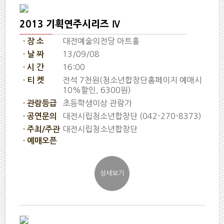
2013 기획연주시리즈 Ⅳ
대전예술의전당 아트홀
· 장 소
13/09/08
· 날 짜
16:00
· 시 간
전석 7천원(청소년합창단홈페이지 예매시
· 티 켓
10%할인, 6300원)
초등학생이상 관람가
· 관람등급
대전시립청소년합창단 (042-270-8373)
· 공연문의
대전시립청소년합창단
· 주최/주관
· 예매오픈