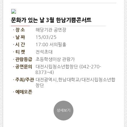
문화가 있는 날 3월 한남기쁨콘서트
해당기관 공연장
· 장 소
15/03/25
· 날 짜
17:00 서의필홀
· 시 간
전석초대
· 티 켓
초등학생이상 관람가
· 관람등급
대전시립청소년합창단 (042-270-
· 공연문의
8373~4)
대전광역시,한남대학교/대전시립청소년합
· 주최/주관
창단
· 예매오픈