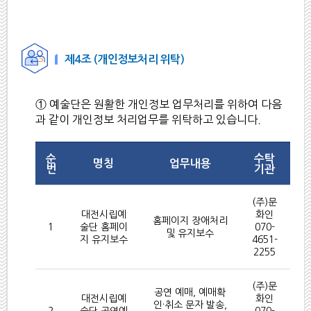
제4조 (개인정보처리 위탁)
① 예술단은 원활한 개인정보 업무처리를 위하여 다음
과 같이 개인정보 처리업무를 위탁하고 있습니다.
순
수탁
명칭
업무내용
번
기관
(주)문
대전시립예
화인
홈페이지 장애처리
1
술단 홈페이
070-
및 유지보수
지 유지보수
4651-
2255
(주)문
공연 예매, 예매확
대전시립예
화인
인·취소 문자 발송,
2
술단 공연예
070-