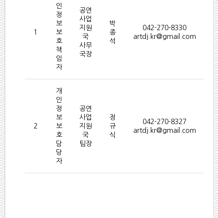
인
공연
정
사업
보
박
지원
042-270-8330
1
보
종
국
artdj.kr@gmail.com
호
석
사무
책
국장
임
자
개
인
정
공연
보
사업
정
042-270-8327
2
보
지원
규
artdj.kr@gmail.com
호
국
식
담
팀장
당
자