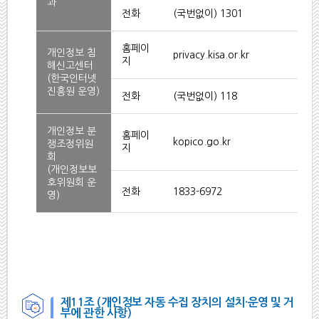
과
전화
(국번없이) 1301
홈페이
개인정보 침
privacy.kisa.or.kr
지
해신고센터
(한국인터넷
진흥원 운영)
전화
(국번없이) 118
개인정보 분
홈페이
kopico.go.kr
쟁조정위원
지
회
(개인정보보
호위원회 운
전화
1833-6972
영)
제11조 (개인정보 자동 수집 장치의 설치·운영 및 거
부에 관한 사항)