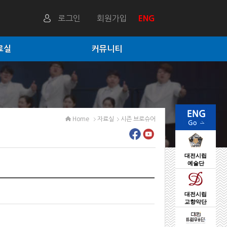
로그인
회원가입
ENG
료실
커뮤니티
Home
자료실
시즌 브로슈어
대전시립
예술단
대전시립
교향악단