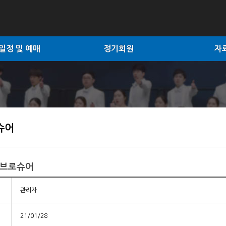
일정 및 예매
정기회원
자
슈어
 브로슈어
관리자
21/01/28