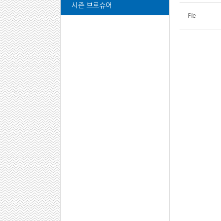
시즌 브로슈어
File